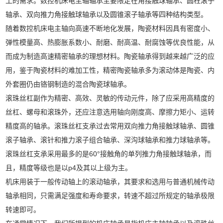
工的需求。数控机床电主轴轴承主要限定在角接触球轴承、圆柱滚子
轴承、双向推力角接触球轴承以及圆锥滚子轴承等四种结构类型。
随着数控机床电主轴向高速不断地化发展，陶瓷材料因具有密度小、
弹性模量高、热膨胀系数小、耐磨、耐高温、耐腐蚀等优良性能，从
而成为制造高速精密轴承的理想材料。陶瓷轴承得到越来越广泛的应
用，鉴于陶瓷材料的难加工性，精密陶瓷轴承多为滚动体是陶瓷、内
外套圈仍由铬钢制造的混合陶瓷球轴承。
滚珠丝杠副作为精密、高效、灵敏的传动元件，除了应采用高精度的
丝杠、螺母和滚珠外，还应注意选用轴向刚度高、摩擦力矩小、运转
精度高的轴承。滚珠丝杠支承过去常用双向推力角接触球轴承、圆锥
滚子轴承、滚针和推力滚子组合轴承、深沟球轴承和推力球轴承等。
滚珠丝杠支承采用最多的是60°接触角的单列推力角接触球轴承，而
且，精度等级也是以p4及其以上级为主。
机床用装于一般传动轴上的滚动轴承，其要求和选用与普通机械传动
轴承相同，只需满足强度和寿命要求，转速不超过所规定的轴承极限
转速即可。